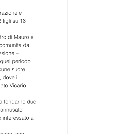
razione e 
figli su 16 
tro di Mauro e 
 comunità da 
ssione – 
quel periodo 
lcune suore.
 dove il 
ato Vicario 
 a fondarne due 
“annusato 
 interessato a 
 meno, con 