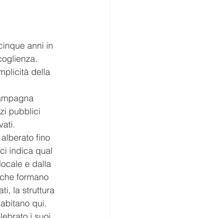
cinque anni in 
coglienza. 
plicità della 
 campagna 
zi pubblici 
ati.
 alberato fino 
ci indica qual 
ocale e dalla 
i che formano 
i, la struttura 
 abitano qui. 
ebrato i suoi 