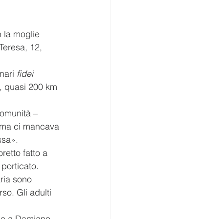
 la moglie 
 Teresa, 12, 
nari 
fidei 
e, quasi 200 km 
comunità – 
, ma ci mancava 
ssa».
retto fatto a 
 porticato.
ria sono 
o. Gli adulti 
ieme a Damiano. 