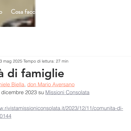
o
Cosa facciamo
Incontri ecclesiali
Incontri c
3 mag 2025
Tempo di lettura: 27 min
 di famiglie
iele Biella
, 
don Mario Aversano
 dicembre 2023 su 
Missioni Consolata
w.rivistamissioniconsolata.it/2023/12/11/comunita-di-
50144