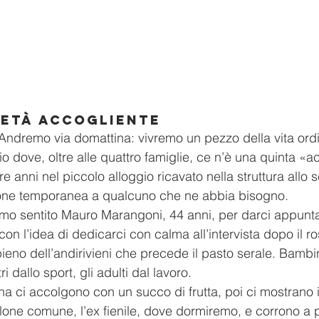
ietà accogliente
 Andremo via domattina: vivremo un pezzo della vita ordi
io dove, oltre alle quattro famiglie, ce n’è una quinta «a
re anni nel piccolo alloggio ricavato nella struttura allo s
one temporanea a qualcuno che ne abbia bisogno.
o sentito Mauro Marangoni, 44 anni, per darci appunta
 con l’idea di dedicarci con calma all’intervista dopo il ro
pieno dell’andirivieni che precede il pasto serale. Bambi
ri dallo sport, gli adulti dal lavoro.
a ci accolgono con un succo di frutta, poi ci mostrano 
alone comune, l’ex fienile, dove dormiremo, e corrono a 