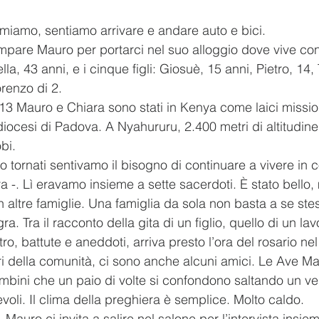
emiamo, sentiamo arrivare e andare auto e bici.
are Mauro per portarci nel suo alloggio dove vive con
la, 43 anni, e i cinque figli: Giosuè, 15 anni, Pietro, 14,
orenzo di 2.
13 Mauro e Chiara sono stati in Kenya come laici missio
 diocesi di Padova. A Nyahururu, 2.400 metri di altitudin
bi.
tornati sentivamo il bisogno di continuare a vivere in 
a -. Lì eravamo insieme a sette sacerdoti. È stato bello
n altre famiglie. Una famiglia da sola non basta a se ste
a. Tra il racconto della gita di un figlio, quello di un lavo
tro, battute e aneddoti, arriva presto l’ora del rosario nel
i della comunità, ci sono anche alcuni amici. Le Ave Ma
mbini che un paio di volte si confondono saltando un vers
voli. Il clima della preghiera è semplice. Molto caldo.
io, Mauro ci invita a salire nel salone per l’intervista ins