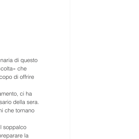
naria di questo 
ccolta» che 
copo di offrire 
mento, ci ha 
sario della sera.
ni che tornano 
il soppalco 
preparare la 