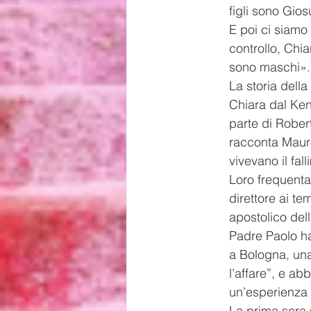
figli sono Gios
E poi ci siamo
controllo, Chia
sono maschi».
La storia della
Chiara dal Ken
parte di Rober
racconta Maur
vivevano il fa
Loro frequenta
direttore ai t
apostolico dell
Padre Paolo ha
a Bologna, una
l’affare”, e a
un’esperienza 
La prima sera 