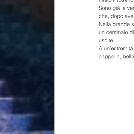
Sono già le vent
che, dopo aver
Nella grande sa
un centinaio di
uscite.
A un’estremità,
cappella, bell