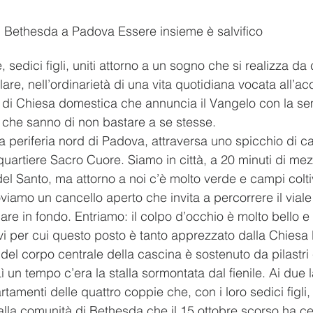
 Bethesda a Padova Essere insieme è salvifico
 sedici figli, uniti attorno a un sogno che si realizza da 
are, nell’ordinarietà di una vita quotidiana vocata all’ac
di Chiesa domestica che annuncia il Vangelo con la sem
ie che sanno di non bastare a se stesse.
la periferia nord di Padova, attraversa uno spicchio di
quartiere Sacro Cuore. Siamo in città, a 20 minuti di mez
del Santo, ma attorno a noi c’è molto verde e campi coltiv
oviamo un cancello aperto che invita a percorrere il viale
lare in fondo. Entriamo: il colpo d’occhio è molto bello e 
vi per cui questo posto è tanto apprezzato dalla Chiesa l
co del corpo centrale della cascina è sostenuto da pilastr
ì un tempo c’era la stalla sormontata dal fienile. Ai due lat
rtamenti delle quattro coppie che, con i loro sedici figli,
alla comunità di Bethesda che il 15 ottobre scorso ha cel