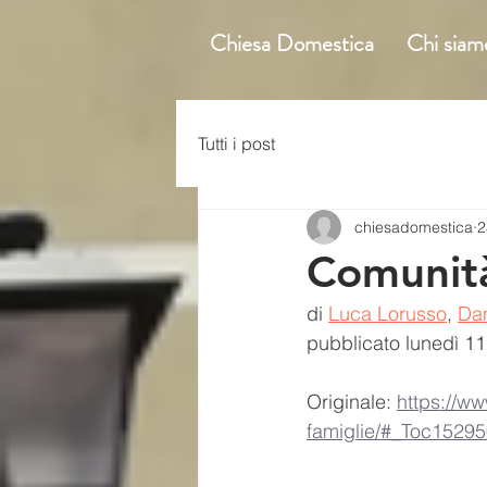
Chiesa Domestica
Chi siam
Tutti i post
chiesadomestica
2
Comunità
di 
Luca Lorusso
, 
Dan
pubblicato lunedì
 11
Originale: 
https://ww
famiglie/#_Toc1529