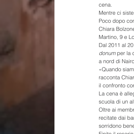
cena.
Mentre ci sist
Poco dopo comp
Chiara Bolzonel
Martino, 9 e L
Dal 2011 al 20
donum
 per la
a nord di Nairo
«Quando siamo 
racconta Chiar
il confronto co
La cena è allegr
scuola di un al
Oltre ai membr
recitate dai ba
sorridono bene
Finito il rosar