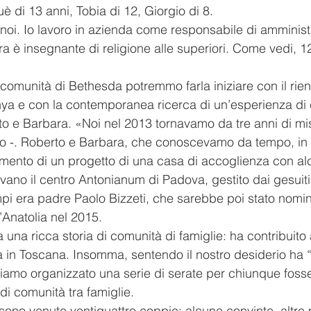
uè di 13 anni, Tobia di 12, Giorgio di 8.
 noi. Io lavoro in azienda come responsabile di amminist
ra è insegnante di religione alle superiori. Come vedi, 12 
 comunità di Bethesda potremmo farla iniziare con il rien
ya e con la contemporanea ricerca di un’esperienza di
to e Barbara. «Noi nel 2013 tornavamo da tre anni di mi
o -. Roberto e Barbara, che conoscevamo da tempo, in 
llimento di un progetto di una casa di accoglienza con a
vano il centro Antonianum di Padova, gestito dai gesuiti,
empi era padre Paolo Bizzeti, che sarebbe poi stato nomin
’Anatolia nel 2015.
 una ricca storia di comunità di famiglie: ha contribuito
 in Toscana. Insomma, sentendo il nostro desiderio ha 
bbiamo organizzato una serie di serate per chiunque fosse
di comunità tra famiglie.
sono venute ventiquattro coppie: alcune convinte, altre