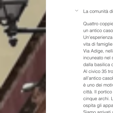
La comunità di
Quattro coppie,
un antico casol
Un’esperienza 
vita di famigl
Via Adige, nel
incuneato nel 
dalla basilica 
Al civico 35 tr
all’antico caso
è uno dei moti
città. Il porti
cinque archi. L
ospita gli appa
Siamo arrivati 