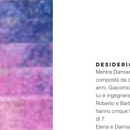
Desideri
Mentre Damiano
composta da qu
anni, Giacomo 
lui è ingegnere
Roberto e Barba
hanno cinque fi
di 7.
Elena e Damiano