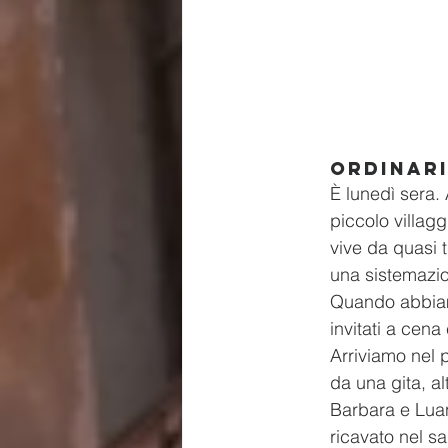
Ordinar
È lunedì sera.
piccolo villagg
vive da quasi t
una sistemazi
Quando abbiam
invitati a cena
Arriviamo nel 
da una gita, alt
Barbara e Luan
ricavato nel s