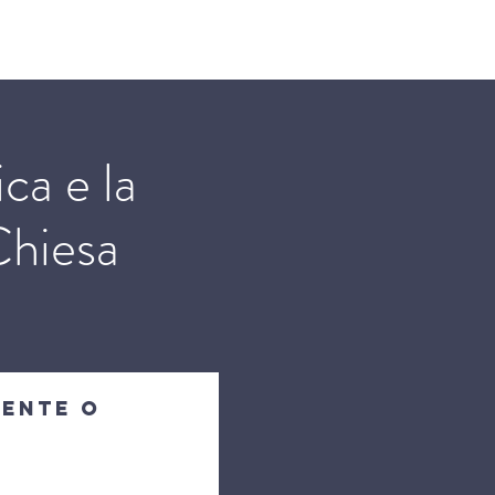
on le chiese domestiche
Altro
ca e la
Chiesa
mente o