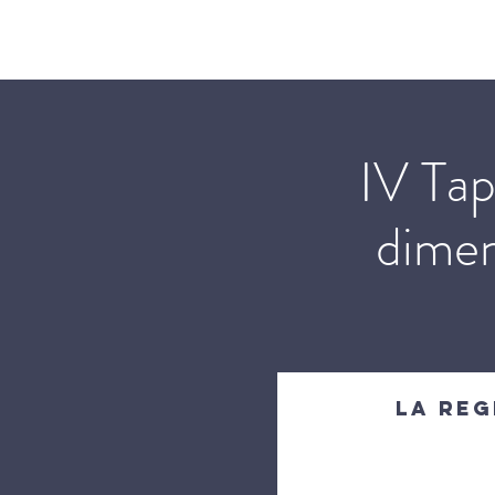
Chiesa Domestica
Chi siam
IV Tap
dimen
La reg