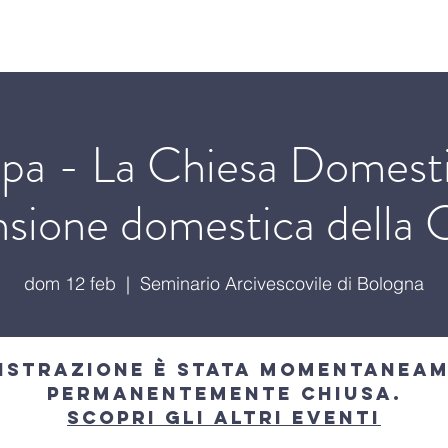
o
Cosa facciamo
Incontri ecclesiali
Incontri c
pa - La Chiesa Domesti
sione domestica della 
dom 12 feb
  |  
Seminario Arcivescovile di Bologna
istrazione è stata momentanea
permanentemente chiusa.
Scopri gli altri eventi