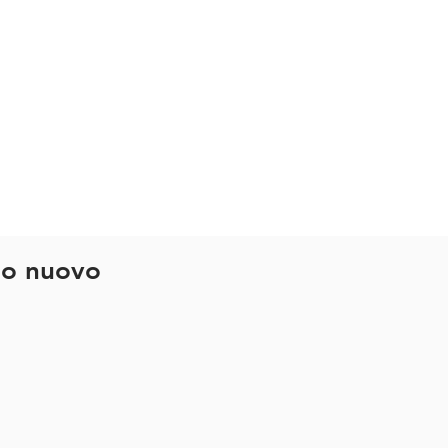
on le chiese domestiche
Altro
do nuovo