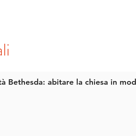
o
Cosa facciamo
Incontri ecclesiali
Incontri c
li
à Bethesda: abitare la chiesa in mo