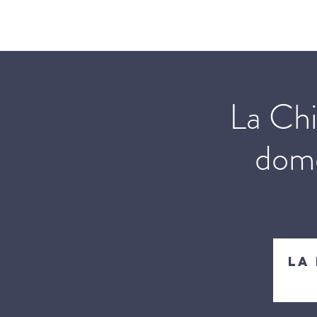
Chiesa Domestica
Chi siam
La Chi
dome
La