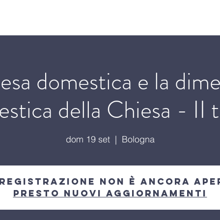
o
Cosa facciamo
Incontri ecclesiali
Incontri c
esa domestica e la dim
stica della Chiesa - II 
dom 19 set
  |  
Bologna
 registrazione non è ancora ape
Presto nuovi aggiornamenti