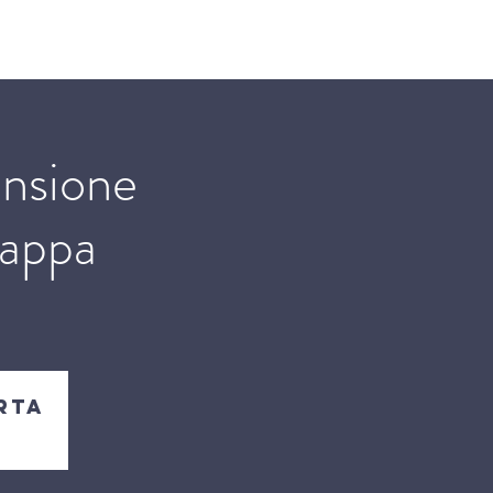
on le chiese domestiche
Altro
ensione
tappa
rta