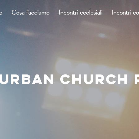
o
Cosa facciamo
Incontri ecclesiali
Incontri c
 URBAN CHURCH