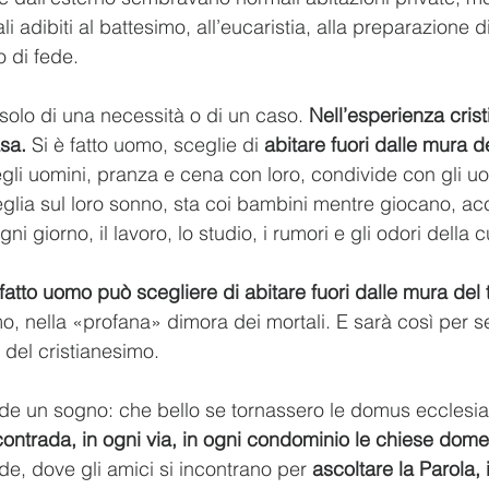
adibiti al battesimo, all’eucaristia, alla preparazione d
o di fede.
a solo di una necessità o di un caso. 
Nell’esperienza crist
asa.
 Si è fatto uomo, sceglie di 
abitare fuori dalle mura d
gli uomini, pranza e cena con loro, condivide con gli uom
Veglia sul loro sonno, sta coi bambini mentre giocano, a
ogni giorno, il lavoro, lo studio, i rumori e gli odori della 
 fatto uomo può scegliere di abitare fuori dalle mura del
o, nella «profana» dimora dei mortali. E sarà così per 
 del cristianesimo.
nde un sogno: che bello se tornassero le domus ecclesia
 contrada, in ogni via, in ogni condominio le chiese dome
lde, dove gli amici si incontrano per 
ascoltare la Parola,