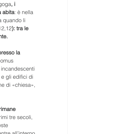
agoga
, i 
a abita
: è nella 
a quando li 
 12,12
): tra le 
nte.
resso la 
domus 
 incandescenti 
 gli edifici di 
e di «chiesa», 
rimane 
rimi tre secoli, 
este 
tre all’interno 