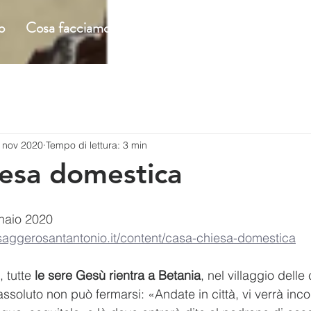
o
Cosa facciamo
Incontri ecclesiali
Incontri c
 nov 2020
Tempo di lettura: 3 min
iesa domestica
nnaio 2020
saggerosantantonio.it/content/casa-chiesa-domestica
 tutte 
le sere Gesù rientra a Betania
, nel villaggio dell
’assoluto non può fermarsi: «Andate in città, vi verrà in