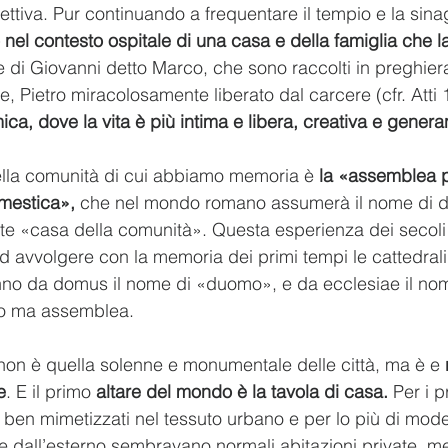
ffettiva. Pur continuando a frequentare il tempio e la sin
o nel contesto ospitale di una casa e della famiglia che l
 di Giovanni detto Marco, che sono raccolti in preghier
e, Pietro miracolosamente liberato dal carcere (cfr. Atti
a, dove la vita è più intima e libera, creativa e genera
ella comunità di cui abbiamo memoria è 
la «assemblea p
mestica»,
 che nel mondo romano assumerà il nome di 
nte «casa della comunità». Questa esperienza dei secoli
d avvolgere con la memoria dei primi tempi le cattedrali e
nno da domus il nome di «duomo», e da ecclesiae il nom
cio ma assemblea.
non è quella solenne e monumentale delle città, ma è e 
e
. E il primo 
altare del mondo è la tavola di casa.
 Per i p
i ben mimetizzati nel tessuto urbano e per lo più di mod
 dall’esterno sembravano normali abitazioni private, men