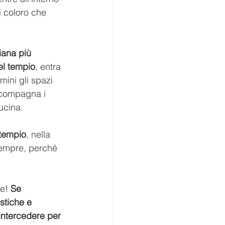
i coloro che 
iana più 
el tempio
, entra 
ini gli spazi 
ccompagna i 
cucina.
 tempio
, nella 
sempre, perché 
e! 
Se 
stiche e 
 intercedere per 