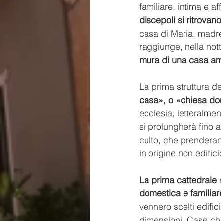
familiare, intima e a
discepoli si ritrovan
casa di Maria, madre
raggiunge, nella nott
mura di una casa amic
La prima struttura d
casa», o «chiesa do
ecclesia, letteralme
si prolungherà fino a
culto, che prendera
in origine non edifi
La prima cattedrale
 
domestica e familiar
vennero scelti edific
dimensioni. Case che