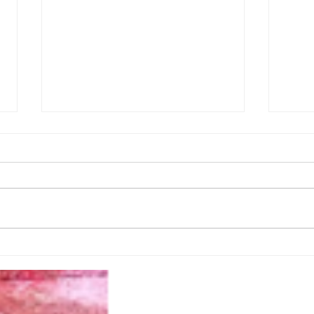
La Chiesa si racconta. Se la
La d
parrocchia bussa alla porta
dell
di casa