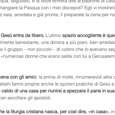
ua, seguitelo, e là dove entrerà dite al padrone di casa
mangiare la Pasqua con i miei discepoli? Egli vi mostrerà
 sala, arredata e già pronta, lì preparate la cena per n
i Gesù entra da libero.
 L’ultimo 
spazio accogliente è que
ilmente benestante, una dimora a più piani, ben arredat
 e il gruppo – non piccolo – di coloro che lo avevano seg
i e «numerose donne che erano salite con lui a Gerusal
 cena con gli amici
, la prima di molte, innumerevoli altre
ristiani fanno proprie anche le opzioni pratiche di Gesù e
 caldo di una casa per riunirsi a spezzare il pane in s
per ascoltare gli apostoli.
he la liturgia cristiana nasca, per così dire, «in casa»,
 i