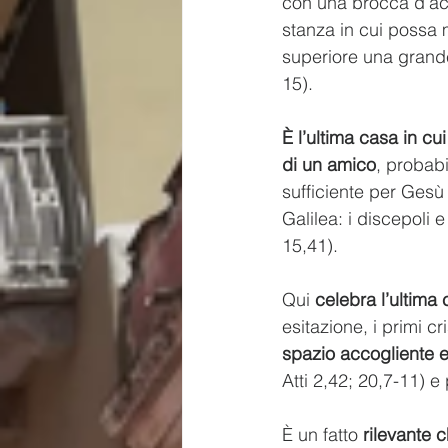
con una brocca d’acq
stanza in cui possa 
superiore una grande
15).
È l’ultima casa in cu
di un amico
, probab
sufficiente per Gesù
Galilea: i discepol
15,41).
Qui 
celebra l’ultima
esitazione, i primi c
spazio accogliente e
Atti 2,42; 20,7-11) e 
È un fatto 
rilevante c