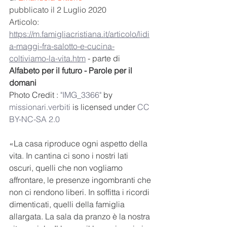
pubblicato il 2 Luglio 2020
Articolo: 
https://m.famigliacristiana.it/articolo/lidi
a-maggi-fra-salotto-e-cucina-
coltiviamo-la-vita.htm
 - parte di 
Alfabeto per il futuro - Parole per il 
domani
Photo Credit : 
"IMG_3366"
 by 
missionari.verbiti
 is licensed under
 CC 
BY-NC-SA 2.0
«La casa riproduce ogni aspetto della 
vita. In cantina ci sono i nostri lati 
oscuri, quelli che non vogliamo 
affrontare, le presenze ingombranti che 
non ci rendono liberi. In soffitta i ricordi 
dimenticati, quelli della famiglia 
allargata. La sala da pranzo è la nostra 