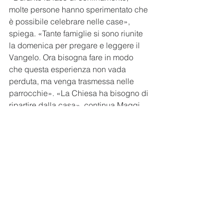
molte persone hanno sperimentato che 
è possibile celebrare nelle case», 
spiega. «Tante famiglie si sono riunite 
la domenica per pregare e leggere il 
Vangelo. Ora bisogna fare in modo 
che questa esperienza non vada 
perduta, ma venga trasmessa nelle 
parrocchie». «La Chiesa ha bisogno di 
ripartire dalla casa», continua Maggi. 
«In fondo la sua storia è cominciata 
proprio così, quando i cristiani 
vengono scacciati dalle sinagoghe. 
Anche il tempio non c’ è più e, in 
mezzo a questo trauma totale, questa 
piccola setta giudaica messianica 
trova nella casa il suo centro 
propulsivo. La tavola diventa il luogo 
dove si celebra la memoria della 