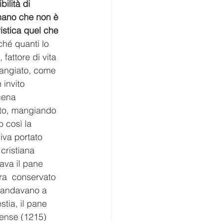
ilità di  
gnano che non è 
istica quel che 
nché quanti lo  
fattore di vita 
mangiato, come 
invito 
cena  
atto, mangiando 
 così la 
iva portato  
cristiana 
ava il pane 
era  conservato 
l’andavano a 
tia, il pane 
nense (1215)  