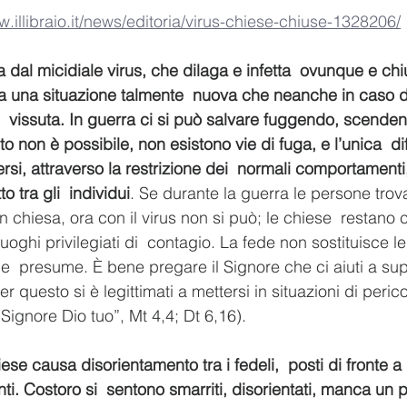
w.illibraio.it/news/editoria/virus-chiese-chiuse-1328206/
dal micidiale virus, che dilaga e infetta  ovunque e ch
 una situazione talmente  nuova che neanche in caso di
ai  vissuta. In guerra ci si può salvare fuggendo, scendend
to non è possibile, non esistono vie di fuga, e l’unica  di
ersi, attraverso la restrizione dei  normali comportamenti,
o tra gli  individui
. Se durante la guerra le persone trov
 chiesa, ora con il virus non si può; le chiese  restano
luoghi privilegiati di  contagio. La fede non sostituisce le
e  presume. È bene pregare il Signore che ci aiuti a supe
questo si è legittimati a mettersi in situazioni di perico
 Signore Dio tuo”, Mt 4,4; Dt 6,16).
ese causa disorientamento tra i fedeli,  posti di fronte a
i. Costoro si  sentono smarriti, disorientati, manca un 