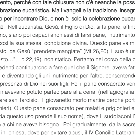
mento, perché con tale chiusura non c’è neanche la possib
ebrazione eucaristica. Ma i vangeli e la tradizione  inse
go per incontrare Dio, e non è  solo la celebrazione eucar
te
.  Nell’eucaristia, Gesù, il Figlio di Dio, si fa pane, affi
, siano poi capaci anch’essi di farsi pane,  nutrimento, 
re così la sua stessa  condizione divina. Questo pane va 
o  da Gesù “prendete mangiate” (Mt 26,26), il suo è un 
sto…”, Lc 22,19), non statico. Pertanto nel corso della 
redenti continuarono a fare quel che il Signore  aveva f
e diventando gli uni  nutrimento per l’altro, consentendo
 presenza di Dio nei suoi figli. Poi il pane consacrato ven
n avevano potuto partecipare alla cena  (nell’agiografia 
re san Tarcisio, il  giovanetto morto martire perché port
onieri). Questo pane consacrato per malati e prigionieri 
 da questo uso prende il suo nome), dove i  suddiaconi 
a a chi ne aveva bisogno.  Poi gradualmente, dalla sacres
 in  chiesa, dove per evitare abusi, il IV Concilio Latera