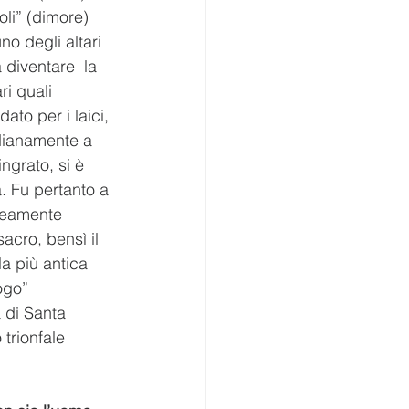
oli” (dimore) 
no degli altari 
 diventare  la 
i quali 
to per i laici, 
idianamente a 
grato, si è  
. Fu pertanto a 
neamente 
acro, bensì il  
a più antica 
ogo” 
a di Santa 
trionfale  