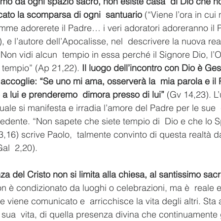
omo da ogni spazio sacro, non esiste casa  di Dio che no
ato la scomparsa di ogni  santuario
 (“Viene l’ora in cui
me adorerete il Padre… i veri adoratori adoreranno il Pa
), e l’autore dell’Apocalisse, nel  descrivere la nuova rea
on vidi alcun  tempio in essa perché il Signore Dio, l’O
o tempio” (Ap 21,22). 
Il luogo dell’incontro con Dio è Ges
 accoglie: “Se uno mi ama, osserverà la  mia parola e il 
a lui e prenderemo  dimora presso di lui”
 (Gv 14,23). L
uale si manifesta e irradia l’amore del Padre per le sue  
edente. “Non sapete che siete tempio di  Dio e che lo Sp
 3,16) scrive Paolo,  talmente convinto di questa realtà d
Gal  2,20).
za del Cristo non si limita alla chiesa, al santissimo sa
on è condizionato da luoghi o celebrazioni, ma è  reale e
e viene comunicato e  arricchisce la vita degli altri. Sta 
a sua  vita, di quella presenza divina che continuamente 