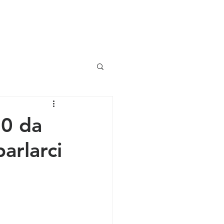
on le chiese domestiche
Altro
20 da
arlarci