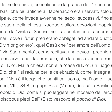
rlo  sotto chiave, consolidando la pratica dei  “tabernac
 basiliche più antiche al  tabernacolo era riservato solo u
incipale, come invece avvenne nei secoli successivi, fino a
 e sacra della chiesa. Nacquero allora devozioni  popolar
ica e la “visita al Santissimo”,  appuntamento raccomanda
ari, dove i  futuri preti erano obbligati ad andare quot
Divin prigioniero”, quel Gesù che “per amore dell’uomo in
l Divin Sacramento”, come recitava una devota  preghiera
a conservata nel  tabernacolo, che la chiesa venne erro
di  Dio”. Ma la chiesa, non è la “casa di Dio”, un luogo s
Dio, che lì si raduna per le celebrazioni, come  insegna l
sa: “Non è il luogo che  santifica l’uomo, ma l’uomo il lu
iche, VIII,  34,8), e papa Sisto (V sec), dedicò la Basilic
opolo di Dio, come si può leggere nel mosaico dell’arco 
episcopus plebi Dei” (Sisto vescovo al 
popolo di Dio
).