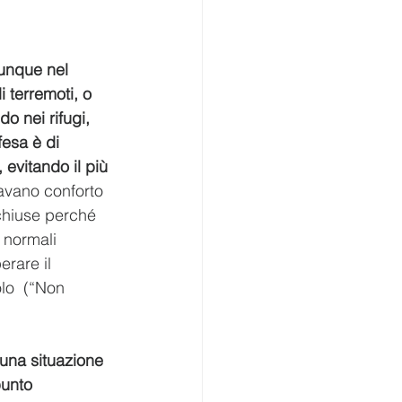
iunque nel 
 terremoti, o 
o nei rifugi, 
fesa è di 
 evitando il più 
avano conforto  
 chiuse perché 
 normali 
rare il 
lo  (“Non 
 una situazione 
punto 