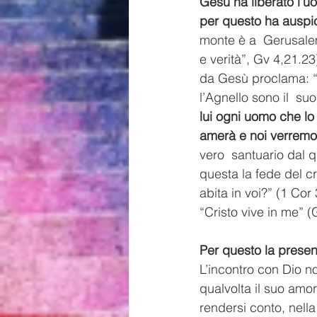
Gesù ha liberato l’u
per questo ha auspic
monte è a  Gerusalem
e verità”, Gv 4,21.23
da Gesù proclama: “N
l’Agnello sono il  su
lui ogni uomo che lo
amerà e noi verremo 
vero  santuario dal q
questa la fede del cr
abita in voi?” (1 Cor
“Cristo vive in me” (
Per questo la presen
L’incontro con Dio n
qualvolta il suo amor
rendersi conto, nell