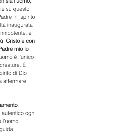
n sia l’uomo, 
 né su questo 
dre in  spirito 
ltà inaugurata 
nnipotente, e 
ù  Cristo e con 
Padre mio lo 
’uomo è l’unico 
creature. È 
irito di Dio 
a affermare 
cramento
.  
 autentico ogni 
all’uomo 
guida, 