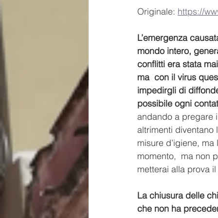
Originale: 
https://ww
L’emergenza causata 
mondo intero, genera
conflitti era stata m
ma  con il virus ques
impedirgli di diffond
possibile ogni contatt
andando a pregare in
altrimenti diventano 
misure d’igiene, ma l
momento,  ma non per 
metterai alla prova il
La chiusura delle chi
che non ha precedent