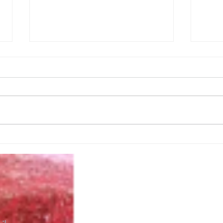
La Chiesa si racconta. Se la
La d
parrocchia bussa alla porta
dell
di casa